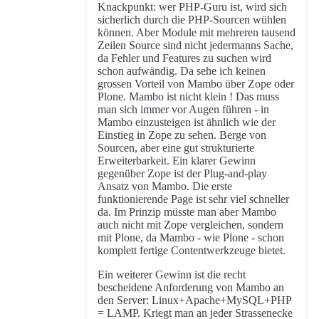
Knackpunkt: wer PHP-Guru ist, wird sich
sicherlich durch die PHP-Sourcen wühlen
können. Aber Module mit mehreren tausend
Zeilen Source sind nicht jedermanns Sache,
da Fehler und Features zu suchen wird
schon aufwändig. Da sehe ich keinen
grossen Vorteil von Mambo über Zope oder
Plone. Mambo ist nicht klein ! Das muss
man sich immer vor Augen führen - in
Mambo einzusteigen ist ähnlich wie der
Einstieg in Zope zu sehen. Berge von
Sourcen, aber eine gut strukturierte
Erweiterbarkeit. Ein klarer Gewinn
gegenüber Zope ist der Plug-and-play
Ansatz von Mambo. Die erste
funktionierende Page ist sehr viel schneller
da. Im Prinzip müsste man aber Mambo
auch nicht mit Zope vergleichen, sondern
mit Plone, da Mambo - wie Plone - schon
komplett fertige Contentwerkzeuge bietet.
Ein weiterer Gewinn ist die recht
bescheidene Anforderung von Mambo an
den Server: Linux+Apache+MySQL+PHP
= LAMP. Kriegt man an jeder Strassenecke