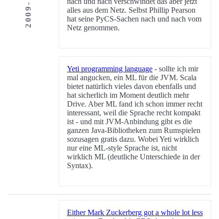
2009-12-13
nach und nach verschwindet das aber jetzt
alles aus dem Netz. Selbst Phillip Pearson
hat seine PyCS-Sachen nach und nach vom
Netz genommen.
Yeti programming language
- sollte ich mir
mal angucken, ein ML für die JVM. Scala
bietet natürlich vieles davon ebenfalls und
hat sicherlich im Moment deutlich mehr
Drive. Aber ML fand ich schon immer recht
interessant, weil die Sprache recht kompakt
ist - und mit JVM-Anbindung gibt es die
ganzen Java-Bibliotheken zum Rumspielen
sozusagen gratis dazu. Wobei Yeti wirklich
nur eine ML-style Sprache ist, nicht
wirklich ML (deutliche Unterschiede in der
Syntax).
Either Mark Zuckerberg got a whole lot less