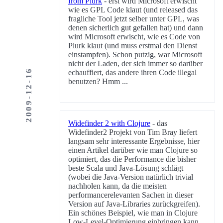
from Plurk
- erst wird Microsoft erwischt
wie es GPL Code klaut (und released das
fragliche Tool jetzt selber unter GPL, was
denen sicherlich gut gefallen hat) und dann
wird Microsoft erwischt, wie es Code von
Plurk klaut (und muss erstmal den Dienst
einstampfen). Schon putzig, war Microsoft
nicht der Laden, der sich immer so darüber
2009-12-16
echauffiert, das andere ihren Code illegal
benutzen? Hmm ...
Widefinder 2 with Clojure
- das
Widefinder2 Projekt von Tim Bray liefert
langsam sehr interessante Ergebnisse, hier
einen Artikel darüber wie man Clojure so
optimiert, das die Performance die bisher
beste Scala und Java-Lösung schlägt
(wobei die Java-Version natürlich trivial
nachholen kann, da die meisten
performancerelevanten Sachen in dieser
Version auf Java-Libraries zurückgreifen).
Ein schönes Beispiel, wie man in Clojure
Low-Level-Optimierung einbringen kann