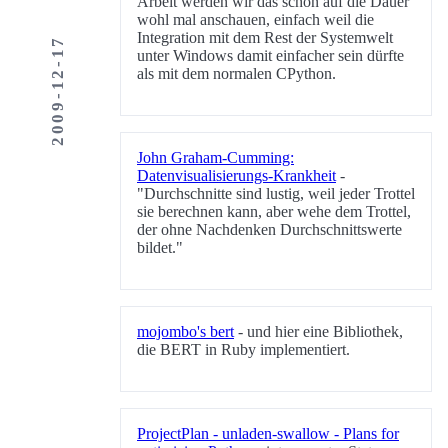
Arbeit werden wir das schon auf die Dauer
wohl mal anschauen, einfach weil die
Integration mit dem Rest der Systemwelt
2009-12-17
unter Windows damit einfacher sein dürfte
als mit dem normalen CPython.
John Graham-Cumming:
Datenvisualisierungs-Krankheit
-
"Durchschnitte sind lustig, weil jeder Trottel
sie berechnen kann, aber wehe dem Trottel,
der ohne Nachdenken Durchschnittswerte
bildet."
mojombo's bert
- und hier eine Bibliothek,
die BERT in Ruby implementiert.
ProjectPlan - unladen-swallow - Plans for