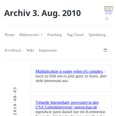
🇩🇪
Archiv 3. Aug. 2010
🇬🇧
Home
Bilderarchiv
Fotoblog
Tag Cloud
Spieleblog
Kochbuch
Wiki
Impressum
Multiplication is easier when it's complex
-
noch zu früh um es jetzt ganz zu lesen, aber
sieht interessant aus.
2010-08-03
Virtuelle Internetlady provoziert in den
USA Geheimnisverrat | tagesschau.de
-
irgendwie passt darauf nur ein Kommentar.