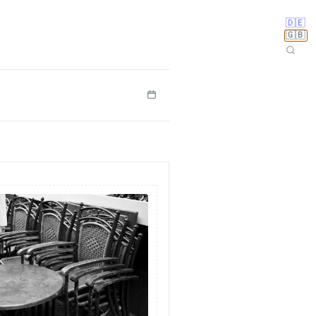
🇩🇪
🇬🇧