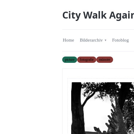
City Walk Agai
Home
Bilderarchiv
Fotoblog
picture
fotografie
münster