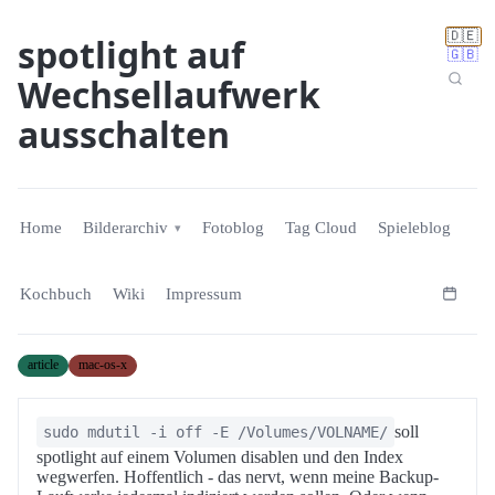
🇩🇪
spotlight auf
🇬🇧
Wechsellaufwerk
ausschalten
Home
Bilderarchiv
Fotoblog
Tag Cloud
Spieleblog
Kochbuch
Wiki
Impressum
article
mac-os-x
soll
sudo mdutil -i off -E /Volumes/VOLNAME/
spotlight auf einem Volumen disablen und den Index
wegwerfen. Hoffentlich - das nervt, wenn meine Backup-