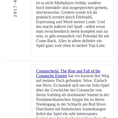
2017-08-11
ist es nicht Multiplayer-Solitär, sondern
hoch interaktiv und ausgesprochen gemein,
streckenweise. Gestern wurde ich da
praktisch zerstört durch Diebstahl,
Erpressung und Mord meiner Leute. Und
das macht äußerst viel Spaß - selbst wenn
man zwischendurch meint komplett raus zu
sein, es gibt erstaunlich viel Potential für ein
Come-Back. Alles in allem definitiv ein
Spiel ganz weit oben in meiner Top-Liste.
Comanchería: The Rise and Fall of the
Comanche Empire
hat vor kurzem den Weg
auf meinen Tisch gefunden. Wow. Einfach
nur Wow. Es handelt sich um ein Solo-Spiel
über die Geschichte der Comanche von
ihrem Aufstieg als dominanter Stamm in der
Nordamerikanischen Steppe bis zu ihrem
Niedergang in der Schlacht am Red River.
Durchsetzt mit historischen Anmerkungen
liefert das Spiel ein sehr interessantes