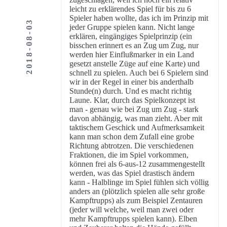
leicht zu erklärendes Spiel für bis zu 6
Spieler haben wollte, das ich im Prinzip mit
2018-08-03
jeder Gruppe spielen kann. Nicht lange
erklären, eingängiges Spielprinzip (ein
bisschen erinnert es an Zug um Zug, nur
werden hier Einflußmarker in ein Land
gesetzt anstelle Züge auf eine Karte) und
schnell zu spielen. Auch bei 6 Spielern sind
wir in der Regel in einer bis anderthalb
Stunde(n) durch. Und es macht richtig
Laune. Klar, durch das Spielkonzept ist
man - genau wie bei Zug um Zug - stark
davon abhängig, was man zieht. Aber mit
taktischem Geschick und Aufmerksamkeit
kann man schon dem Zufall eine grobe
Richtung abtrotzen. Die verschiedenen
Fraktionen, die im Spiel vorkommen,
können frei als 6-aus-12 zusammengestellt
werden, was das Spiel drastisch ändern
kann - Halblinge im Spiel fühlen sich völlig
anders an (plötzlich spielen alle sehr große
Kampftrupps) als zum Beispiel Zentauren
(jeder will welche, weil man zwei oder
mehr Kampftrupps spielen kann). Elben