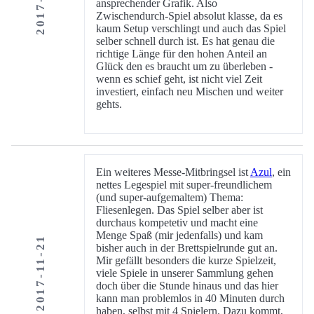
ansprechender Grafik. Also
Zwischendurch-Spiel absolut klasse, da es
kaum Setup verschlingt und auch das Spiel
selber schnell durch ist. Es hat genau die
richtige Länge für den hohen Anteil an
Glück den es braucht um zu überleben -
wenn es schief geht, ist nicht viel Zeit
investiert, einfach neu Mischen und weiter
gehts.
Ein weiteres Messe-Mitbringsel ist
Azul
, ein
nettes Legespiel mit super-freundlichem
(und super-aufgemaltem) Thema:
Fliesenlegen. Das Spiel selber aber ist
durchaus kompetetiv und macht eine
Menge Spaß (mir jedenfalls) und kam
2017-11-21
bisher auch in der Brettspielrunde gut an.
Mir gefällt besonders die kurze Spielzeit,
viele Spiele in unserer Sammlung gehen
doch über die Stunde hinaus und das hier
kann man problemlos in 40 Minuten durch
haben, selbst mit 4 Spielern. Dazu kommt,