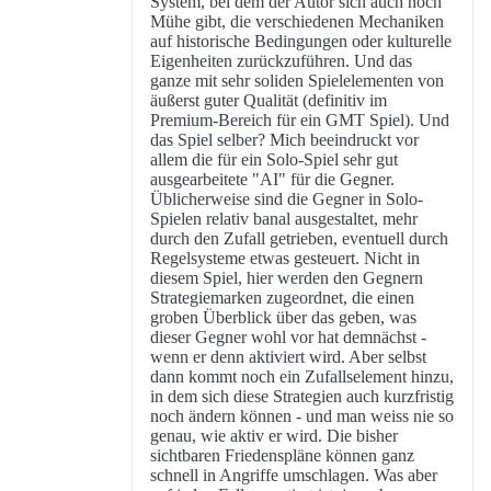
System, bei dem der Autor sich auch noch
Mühe gibt, die verschiedenen Mechaniken
auf historische Bedingungen oder kulturelle
Eigenheiten zurückzuführen. Und das
ganze mit sehr soliden Spielelementen von
äußerst guter Qualität (definitiv im
Premium-Bereich für ein GMT Spiel). Und
das Spiel selber? Mich beeindruckt vor
allem die für ein Solo-Spiel sehr gut
ausgearbeitete "AI" für die Gegner.
Üblicherweise sind die Gegner in Solo-
Spielen relativ banal ausgestaltet, mehr
durch den Zufall getrieben, eventuell durch
Regelsysteme etwas gesteuert. Nicht in
diesem Spiel, hier werden den Gegnern
Strategiemarken zugeordnet, die einen
groben Überblick über das geben, was
dieser Gegner wohl vor hat demnächst -
wenn er denn aktiviert wird. Aber selbst
dann kommt noch ein Zufallselement hinzu,
in dem sich diese Strategien auch kurzfristig
noch ändern können - und man weiss nie so
genau, wie aktiv er wird. Die bisher
sichtbaren Friedenspläne können ganz
schnell in Angriffe umschlagen. Was aber