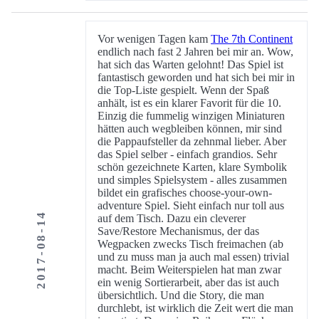
Vor wenigen Tagen kam
The 7th Continent
endlich nach fast 2 Jahren bei mir an. Wow,
hat sich das Warten gelohnt! Das Spiel ist
fantastisch geworden und hat sich bei mir in
die Top-Liste gespielt. Wenn der Spaß
anhält, ist es ein klarer Favorit für die 10.
Einzig die fummelig winzigen Miniaturen
hätten auch wegbleiben können, mir sind
die Pappaufsteller da zehnmal lieber. Aber
das Spiel selber - einfach grandios. Sehr
schön gezeichnete Karten, klare Symbolik
und simples Spielsystem - alles zusammen
bildet ein grafisches choose-your-own-
adventure Spiel. Sieht einfach nur toll aus
2017-08-14
auf dem Tisch. Dazu ein cleverer
Save/Restore Mechanismus, der das
Wegpacken zwecks Tisch freimachen (ab
und zu muss man ja auch mal essen) trivial
macht. Beim Weiterspielen hat man zwar
ein wenig Sortierarbeit, aber das ist auch
übersichtlich. Und die Story, die man
durchlebt, ist wirklich die Zeit wert die man