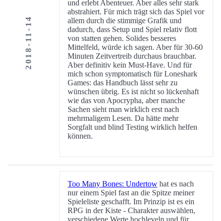
und erlebt Abenteuer. Aber alles sehr stark
abstrahiert. Für mich trägt sich das Spiel vor
2018-11-14
allem durch die stimmige Grafik und
dadurch, dass Setup und Spiel relativ flott
von statten gehen. Solides besseres
Mittelfeld, würde ich sagen. Aber für 30-60
Minuten Zeitvertreib durchaus brauchbar.
Aber definitiv kein Must-Have. Und für
mich schon symptomatisch für Loneshark
Games: das Handbuch lässt sehr zu
wünschen übrig. Es ist nicht so lückenhaft
wie das von Apocrypha, aber manche
Sachen sieht man wirklich erst nach
mehrmaligem Lesen. Da hätte mehr
Sorgfalt und blind Testing wirklich helfen
können.
Too Many Bones: Undertow
hat es nach
nur einem Spiel fast an die Spitze meiner
Spieleliste geschafft. Im Prinzip ist es ein
RPG in der Kiste - Charakter auswählen,
verschiedene Werte hochleveln und für