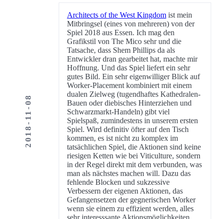
Architects of the West Kingdom
ist mein
Mitbringsel (eines von mehreren) von der
Spiel 2018 aus Essen. Ich mag den
Grafikstil von The Mico sehr und die
Tatsache, dass Shem Phillips da als
Entwickler dran gearbeitet hat, machte mir
Hoffnung. Und das Spiel liefert ein sehr
gutes Bild. Ein sehr eigenwilliger Blick auf
Worker-Placement kombiniert mit einem
dualen Zielweg (tugendhaftes Kathedralen-
2018-11-08
Bauen oder diebisches Hinterziehen und
Schwarzmarkt-Handeln) gibt viel
Spielspaß, zumindestens in unserem ersten
Spiel. Wird definitiv öfter auf den Tisch
kommen, es ist nicht zu komplex im
tatsächlichen Spiel, die Aktionen sind keine
riesigen Ketten wie bei Viticulture, sondern
in der Regel direkt mit dem verbunden, was
man als nächstes machen will. Dazu das
fehlende Blocken und sukzessive
Verbessern der eigenen Aktionen, das
Gefangensetzen der gegnerischen Worker
wenn sie einem zu effizient werden, alles
sehr interesssante Aktionsmöglichkeiten.