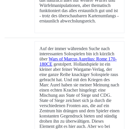
das natürlich alles nur weitere Würfel und
Würfelmanipulationen, aber thematisch
funktioniert das alles erstaunlich gut und ist
- trotz des überschaubaren Kartenumfangs -
erstaunlich abwechslungsreich.
Auf der immer währenden Suche nach
interessanten Solospielen bin ich kürzlich
über
Wars of Marcus Aurelius: Rome 170-
180CE
gestolpert. Hollandspiele ist ein
kleiner aber feiner Wargame-Verlag, der
eine ganze Reihe knackiger Solospiele raus
gebracht hat. Und mit den Kriegen des
Marc Aurel haben sie meiner Meinung nach
einen echten Kracher hingelegt: eine
Mischung aus State of Siege und CDG.
State of Siege zeichnet sich ja durch die
verschiedenen Fronten aus, die auf ein
Zentrum hin drängen und dem Spieler einen
konstanten Gegendruck bieten und ständig
drohen ihn zu überwältigen. Dieses
Element gibt es hier auch. Aber wo bei