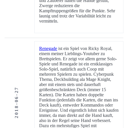
und Zauberer halten die Hände gefüllt,
Zwerge reduzieren die
Kampftruppengrößen für die Punkte. Sehr
launig und trotz der Variabilität leicht zu
vermitteln.
Renegade
ist ein Spiel von Ricky Royal,
einem meiner Lieblings-Youtuber zu
Brettspielen. Er zeigt vor allem gerne Solo-
Spiele und Renegade ist ein erstklassiges
Solo-Spiel, natürlich auch Coop mit
mehreren Spielern zu spielen. Cyberpunk
Thema, Deckbuilding ala Mage Knight,
aber mit einem stets und dauerhaft
2018-06-27
größenbeschränkten Deck (immer 15
Karten). Die Karten haben doppelte
Funktion (jedenfalls die Karten, die man ins
Deck kauft), entweder Kommandos oder
Ereignisse. Und eigentlich lohnt sich kaufen
immer, da man direkt auf die Hand kauft,
also in der Regel seine Hand verbessert.
Dazu ein mehrstufiges Spiel mit