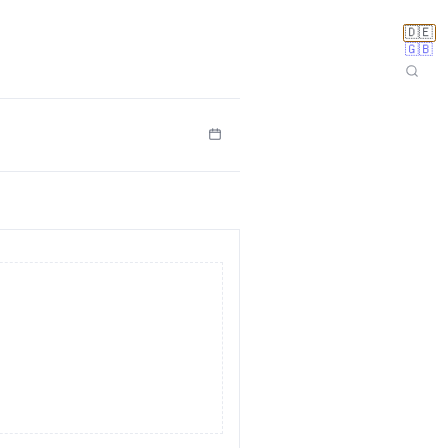
🇩🇪
🇬🇧