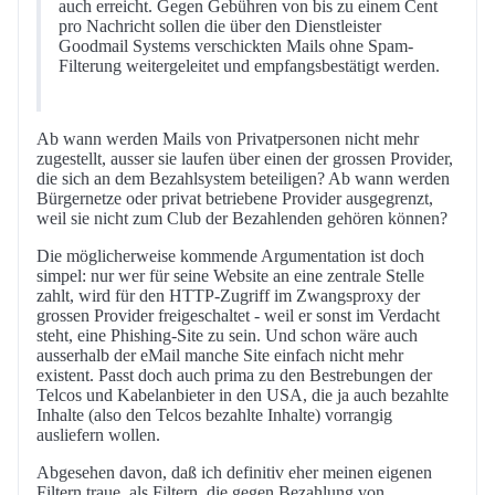
auch erreicht. Gegen Gebühren von bis zu einem Cent
pro Nachricht sollen die über den Dienstleister
Goodmail Systems verschickten Mails ohne Spam-
Filterung weitergeleitet und empfangsbestätigt werden.
Ab wann werden Mails von Privatpersonen nicht mehr
zugestellt, ausser sie laufen über einen der grossen Provider,
die sich an dem Bezahlsystem beteiligen? Ab wann werden
Bürgernetze oder privat betriebene Provider ausgegrenzt,
weil sie nicht zum Club der Bezahlenden gehören können?
Die möglicherweise kommende Argumentation ist doch
simpel: nur wer für seine Website an eine zentrale Stelle
zahlt, wird für den HTTP-Zugriff im Zwangsproxy der
grossen Provider freigeschaltet - weil er sonst im Verdacht
steht, eine Phishing-Site zu sein. Und schon wäre auch
ausserhalb der eMail manche Site einfach nicht mehr
existent. Passt doch auch prima zu den Bestrebungen der
Telcos und Kabelanbieter in den USA, die ja auch bezahlte
Inhalte (also den Telcos bezahlte Inhalte) vorrangig
ausliefern wollen.
Abgesehen davon, daß ich definitiv eher meinen eigenen
Filtern traue, als Filtern, die gegen Bezahlung von