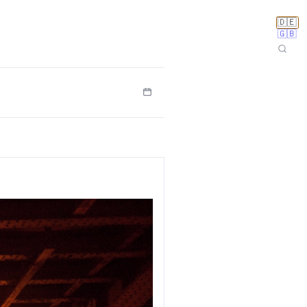
🇩🇪
🇬🇧