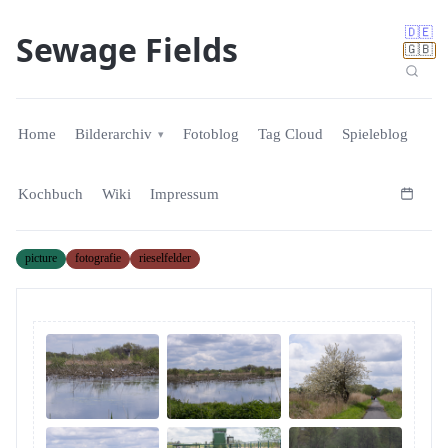
🇩🇪
Sewage Fields
🇬🇧
Home
Bilderarchiv
Fotoblog
Tag Cloud
Spieleblog
Kochbuch
Wiki
Impressum
picture
fotografie
rieselfelder