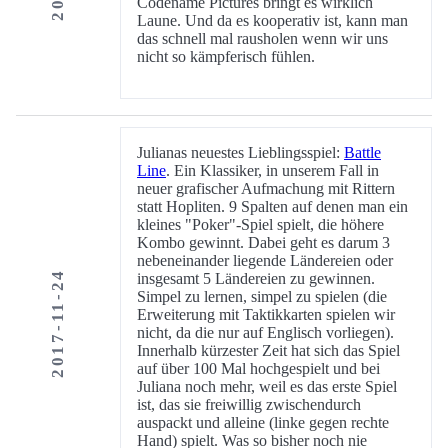
Codename Pictures bringt es wirklich
Laune. Und da es kooperativ ist, kann man
das schnell mal rausholen wenn wir uns
nicht so kämpferisch fühlen.
Julianas neuestes Lieblingsspiel:
Battle
Line
. Ein Klassiker, in unserem Fall in
neuer grafischer Aufmachung mit Rittern
statt Hopliten. 9 Spalten auf denen man ein
kleines "Poker"-Spiel spielt, die höhere
Kombo gewinnt. Dabei geht es darum 3
nebeneinander liegende Ländereien oder
2017-11-24
insgesamt 5 Ländereien zu gewinnen.
Simpel zu lernen, simpel zu spielen (die
Erweiterung mit Taktikkarten spielen wir
nicht, da die nur auf Englisch vorliegen).
Innerhalb kürzester Zeit hat sich das Spiel
auf über 100 Mal hochgespielt und bei
Juliana noch mehr, weil es das erste Spiel
ist, das sie freiwillig zwischendurch
auspackt und alleine (linke gegen rechte
Hand) spielt. Was so bisher noch nie