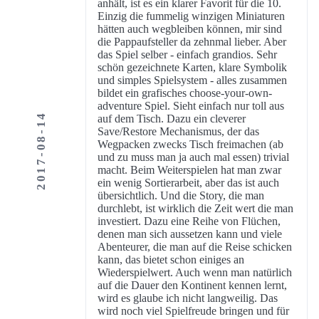
anhält, ist es ein klarer Favorit für die 10.
Einzig die fummelig winzigen Miniaturen
hätten auch wegbleiben können, mir sind
die Pappaufsteller da zehnmal lieber. Aber
das Spiel selber - einfach grandios. Sehr
schön gezeichnete Karten, klare Symbolik
und simples Spielsystem - alles zusammen
bildet ein grafisches choose-your-own-
adventure Spiel. Sieht einfach nur toll aus
2017-08-14
auf dem Tisch. Dazu ein cleverer
Save/Restore Mechanismus, der das
Wegpacken zwecks Tisch freimachen (ab
und zu muss man ja auch mal essen) trivial
macht. Beim Weiterspielen hat man zwar
ein wenig Sortierarbeit, aber das ist auch
übersichtlich. Und die Story, die man
durchlebt, ist wirklich die Zeit wert die man
investiert. Dazu eine Reihe von Flüchen,
denen man sich aussetzen kann und viele
Abenteurer, die man auf die Reise schicken
kann, das bietet schon einiges an
Wiederspielwert. Auch wenn man natürlich
auf die Dauer den Kontinent kennen lernt,
wird es glaube ich nicht langweilig. Das
wird noch viel Spielfreude bringen und für