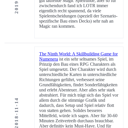
gut laufende Magic Spielrunde, aber so für
zwischendurch fand ich LOTR immer
eigentlich recht spannend, da viele
Spielentscheidungen (speziell der Szenario-
spezifische Bau eines Decks) sehr nah an
Magic ran kommen.
The Ninth World: A Skillbuilding Game for
Numenera
ist ein sehr seltsames Spiel, im
Prinzip den Bau eines RPG Charakters als
Spiel umgesetzt. Der Charakter wird durch
unterschiedliche Karten in unterschiedliche
Richtungen geführt, verbessert seine
Grundfähigkeiten, findet Sonderfähigkeiten
und erlebt Abenteuer. Aber alles sehr stark
abstrahiert. Für mich trägt sich das Spiel vor
2018-11-14
allem durch die stimmige Grafik und
dadurch, dass Setup und Spiel relativ flott
von statten gehen. Solides besseres
Mittelfeld, würde ich sagen. Aber für 30-60
Minuten Zeitvertreib durchaus brauchbar.
Aber definitiv kein Must-Have. Und für