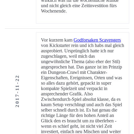
wirklich was für die wöchentliche Runde
und nicht gleich eine Zeitinvestition fürs
Wochenende.
Vor kurzem kam
Godforsaken Scavengers
von Kickstarter rein und ich habs mal gleich
ausprobiert. Ursprünglich hatte ich nur
zugeschlagen, weil mich das
ungewöhnliche Thema (also eher der Stil)
angesprochen hat. Das ganze ist im Prinzip
ein Dungeon-Crawl mit Charakter-
2017-11-22
Eigenschaften, Ereignissen, Orten und was
so alles dazu gehört, gepackt in super
kompakte Spielzeit und verpackt in
ansprechender Grafik. Also
Zwischendurch-Spiel absolut klasse, da es
kaum Setup verschlingt und auch das Spiel
selber schnell durch ist. Es hat genau die
richtige Länge für den hohen Anteil an
Glück den es braucht um zu überleben -
wenn es schief geht, ist nicht viel Zeit
investiert, einfach neu Mischen und weiter