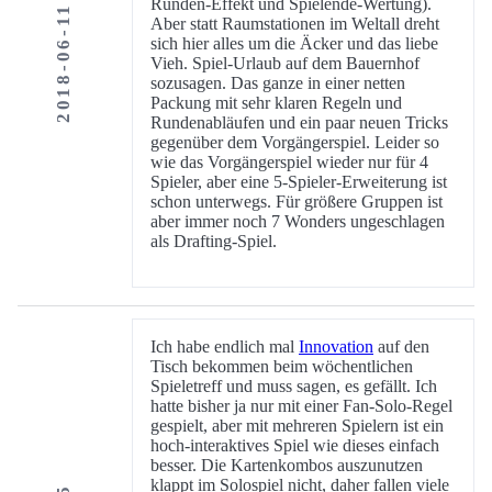
Runden-Effekt und Spielende-Wertung).
2018-06-11
Aber statt Raumstationen im Weltall dreht
sich hier alles um die Äcker und das liebe
Vieh. Spiel-Urlaub auf dem Bauernhof
sozusagen. Das ganze in einer netten
Packung mit sehr klaren Regeln und
Rundenabläufen und ein paar neuen Tricks
gegenüber dem Vorgängerspiel. Leider so
wie das Vorgängerspiel wieder nur für 4
Spieler, aber eine 5-Spieler-Erweiterung ist
schon unterwegs. Für größere Gruppen ist
aber immer noch 7 Wonders ungeschlagen
als Drafting-Spiel.
Ich habe endlich mal
Innovation
auf den
Tisch bekommen beim wöchentlichen
Spieletreff und muss sagen, es gefällt. Ich
hatte bisher ja nur mit einer Fan-Solo-Regel
gespielt, aber mit mehreren Spielern ist ein
hoch-interaktives Spiel wie dieses einfach
besser. Die Kartenkombos auszunutzen
klappt im Solospiel nicht, daher fallen viele