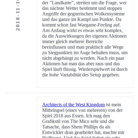
2018-11-10
der "Landkarte", streiten um die Frage, wer
das nächste Wetter bestimmt und stoppen
Angriffe der gegnerischen Wolkensysteme
und das ganze im Kampf um Punkte. Da
kommt schon fast Wargame-Feeling auf.
Am Anfang wirkt es etwas sehr komplex,
da die Auswirkungen der eigenen Aktionen
immer gleich mehrere Bereiche
beeinflussen und man praktisch alle Wege
zu Siegpunkten im Auge behalten muss, um
nicht abgehängt zu werden. Nach ein paar
Aktionen hat man das aber raus und das
Spiel läuft flüssig. Wiederspielwert ist durch
die hohe Variabilität des Setup gegeben.
Architects of the West Kingdom
ist mein
Mitbringsel (eines von mehreren) von der
Spiel 2018 aus Essen. Ich mag den
Grafikstil von The Mico sehr und die
Tatsache, dass Shem Phillips da als
Entwickler dran gearbeitet hat, machte mir
Hoffnung. Und das Spiel liefert ein sehr