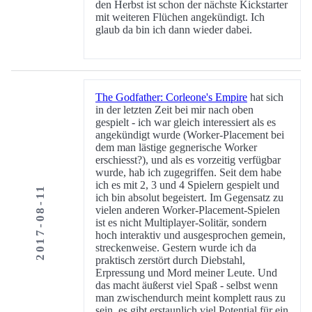
den Herbst ist schon der nächste Kickstarter
mit weiteren Flüchen angekündigt. Ich
glaub da bin ich dann wieder dabei.
The Godfather: Corleone's Empire
hat sich
in der letzten Zeit bei mir nach oben
gespielt - ich war gleich interessiert als es
angekündigt wurde (Worker-Placement bei
dem man lästige gegnerische Worker
erschiesst?), und als es vorzeitig verfügbar
wurde, hab ich zugegriffen. Seit dem habe
ich es mit 2, 3 und 4 Spielern gespielt und
2017-08-11
ich bin absolut begeistert. Im Gegensatz zu
vielen anderen Worker-Placement-Spielen
ist es nicht Multiplayer-Solitär, sondern
hoch interaktiv und ausgesprochen gemein,
streckenweise. Gestern wurde ich da
praktisch zerstört durch Diebstahl,
Erpressung und Mord meiner Leute. Und
das macht äußerst viel Spaß - selbst wenn
man zwischendurch meint komplett raus zu
sein, es gibt erstaunlich viel Potential für ein