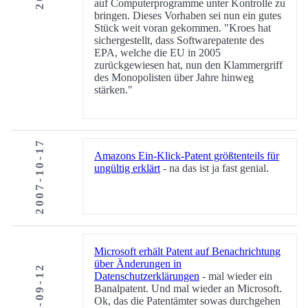
auf Computerprogramme unter Kontrolle zu
bringen. Dieses Vorhaben sei nun ein gutes
Stück weit voran gekommen. "Kroes hat
sichergestellt, dass Softwarepatente des
EPA, welche die EU in 2005
zurückgewiesen hat, nun den Klammergriff
des Monopolisten über Jahre hinweg
stärken."
2007-10-17
Amazons Ein-Klick-Patent größtenteils für
ungültig erklärt
- na das ist ja fast genial.
Microsoft erhält Patent auf Benachrichtung
über Änderungen in
2007-09-12
Datenschutzerklärungen
- mal wieder ein
Banalpatent. Und mal wieder an Microsoft.
Ok, das die Patentämter sowas durchgehen