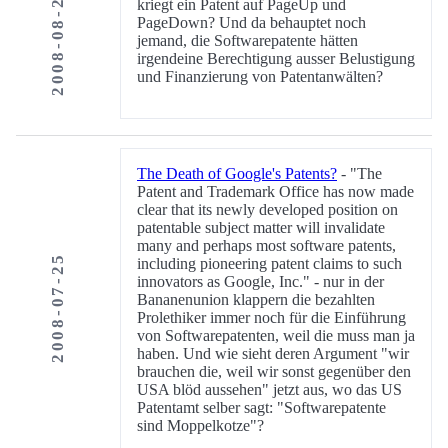
2008-08-25
kriegt ein Patent auf PageUp und
PageDown? Und da behauptet noch
jemand, die Softwarepatente hätten
irgendeine Berechtigung ausser Belustigung
und Finanzierung von Patentanwälten?
The Death of Google's Patents?
- "The
Patent and Trademark Office has now made
clear that its newly developed position on
patentable subject matter will invalidate
many and perhaps most software patents,
2008-07-25
including pioneering patent claims to such
innovators as Google, Inc." - nur in der
Bananenunion klappern die bezahlten
Prolethiker immer noch für die Einführung
von Softwarepatenten, weil die muss man ja
haben. Und wie sieht deren Argument "wir
brauchen die, weil wir sonst gegenüber den
USA blöd aussehen" jetzt aus, wo das US
Patentamt selber sagt: "Softwarepatente
sind Moppelkotze"?