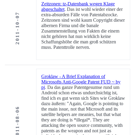
Zeitzonen: tz-Datenbank wegen Klage
abgeschaltet
. Das ist wohl wieder einer der
2011-10-07
extra-absurden Fälle von Patentabzocke.
Zeitzonen sind wohl kaum Copyright dieser
albernen Firma und die banale
Zusammenstellung von Fakten die einem
nicht gehören hat nun wirklich keine
Schaffungshöhe die man groß schützen
muss. Patenttrolle nerven.
Groklaw - A Brief Explanation of
Microsofts Anti-Google Patent FUD ~ by
pj
. Da das ganze Patentgesumse rund um
Android schon etwas undurchsichtig ist,
find ich es gut wenn sich Sites wie Groklaw
dazu äußern: "Again, Google is pointing to
2011-08-06
the main issue, not that Microsoft and its
satellite helpers are meanies, but that what
they are doing is *illegal*. They are
attacking the open source community, with
patents as the weapon and not just as