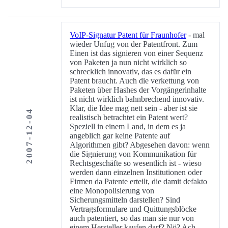
VoIP-Signatur Patent für Fraunhofer
- mal
wieder Unfug von der Patentfront. Zum
Einen ist das signieren von einer Sequenz
von Paketen ja nun nicht wirklich so
schrecklich innovativ, das es dafür ein
Patent braucht. Auch die verkettung von
Paketen über Hashes der Vorgängerinhalte
ist nicht wirklich bahnbrechend innovativ.
Klar, die Idee mag nett sein - aber ist sie
2007-12-04
realistisch betrachtet ein Patent wert?
Speziell in einem Land, in dem es ja
angeblich gar keine Patente auf
Algorithmen gibt? Abgesehen davon: wenn
die Signierung von Kommunikation für
Rechtsgeschäfte so wesentlich ist - wieso
werden dann einzelnen Institutionen oder
Firmen da Patente erteilt, die damit defakto
eine Monopolisierung von
Sicherungsmitteln darstellen? Sind
Vertragsformulare und Quittungsblöcke
auch patentiert, so das man sie nur von
einem Hersteller kaufen darf? Nö? Ach ...