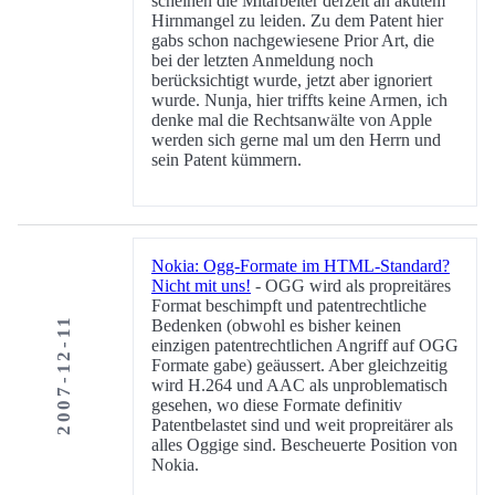
scheinen die Mitarbeiter derzeit an akutem
Hirnmangel zu leiden. Zu dem Patent hier
gabs schon nachgewiesene Prior Art, die
bei der letzten Anmeldung noch
berücksichtigt wurde, jetzt aber ignoriert
wurde. Nunja, hier triffts keine Armen, ich
denke mal die Rechtsanwälte von Apple
werden sich gerne mal um den Herrn und
sein Patent kümmern.
Nokia: Ogg-Formate im HTML-Standard?
Nicht mit uns!
- OGG wird als propreitäres
Format beschimpft und patentrechtliche
2007-12-11
Bedenken (obwohl es bisher keinen
einzigen patentrechtlichen Angriff auf OGG
Formate gabe) geäussert. Aber gleichzeitig
wird H.264 und AAC als unproblematisch
gesehen, wo diese Formate definitiv
Patentbelastet sind und weit propreitärer als
alles Oggige sind. Bescheuerte Position von
Nokia.